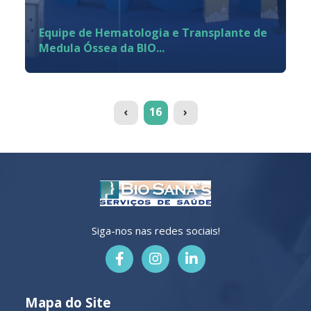
Equipe de Hematologia e Transplante de
Medula Óssea da BIO...
(current)
‹
16
›
Siga-nos nas redes sociais!
Mapa do Site