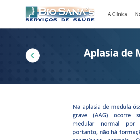
A Clínica
No
Aplasia de
Na aplasia de medula ós
grave (AAG) ocorre su
medular normal por 
portanto, não há formaç