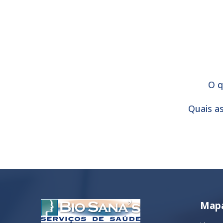
O q
Quais a
Mapa