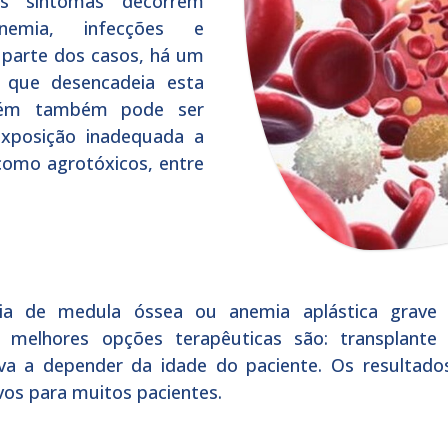
Os sintomas decorrem
nemia, infecções e
parte dos casos, há um
 que desencadeia esta
orém também pode ser
exposição inadequada a
 como agrotóxicos, entre
ia de medula óssea ou anemia aplástica grave (
 melhores opções terapêuticas são: transplant
iva a depender da idade do paciente. Os resultad
vos para muitos pacientes.