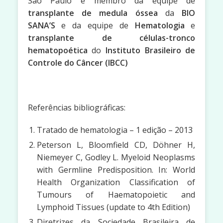
São Paulo e membro da equipe de
transplante de medula óssea
da
BIO
SANA’S
e da equipe de
Hematologia
e
transplante de células-tronco
hematopoética
do
Instituto Brasileiro de
Controle do Câncer
(IBCC)
Referências bibliográficas:
Tratado de hematologia – 1 edição – 2013
Peterson L, Bloomfield CD, Döhner H,
Niemeyer C, Godley L. Myeloid Neoplasms
with Germline Predisposition. In: World
Health Organization Classification of
Tumours of Haematopoietic and
Lymphoid Tissues (update to 4th Edition)
Diretrizes da Sociedade Brasileira de