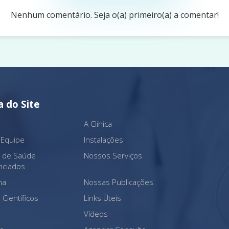
Nenhum comentário. Seja o(a) primeiro(a) a comentar!
 do Site
A Clínica
 Equipe
Instalações
s de Saúde
Nossos Serviços
nciados
na
Nossas Publicações
 Científicos
Links Úteis
Vídeos