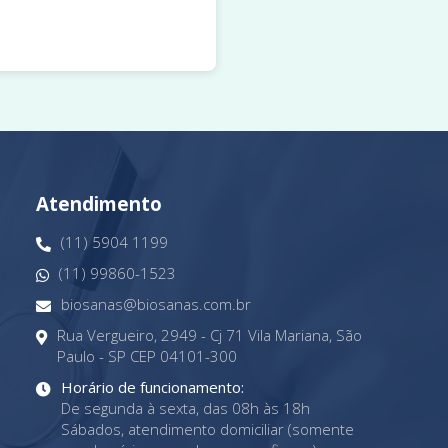
Atendimento
(11) 5904 1199
(11) 99860-1523
biosanas@biosanas.com.br
Rua Vergueiro, 2949 - Cj 71 Vila Mariana, São
Paulo - SP CEP 04101-300
Horário de funcionamento:
De segunda à sexta, das 08h às 18h
Sábados, atendimento domiciliar (somente