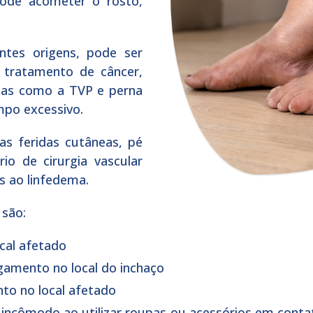
ode acometer o rosto,
ntes origens, pode ser
, tratamento de câncer,
sas como a TVP e perna
mpo excessivo.
as feridas cutâneas, pé
io de cirurgia vascular
 ao linfedema.
são:
cal afetado
gamento no local do inchaço
to no local afetado
incômodo ao utilizar roupas ou acessórios em conta