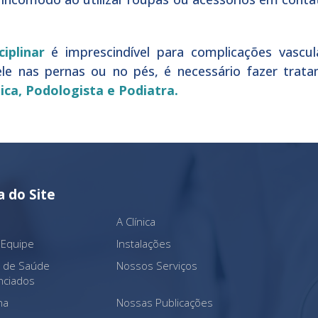
iplinar
é imprescindível para complicações vascul
ele nas pernas ou no pés, é necessário fazer trat
ca, Podologista e Podiatra.
 do Site
A Clínica
 Equipe
Instalações
s de Saúde
Nossos Serviços
nciados
na
Nossas Publicações