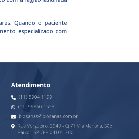
ares. Quando o paciente
amento especializado com
Atendimento
(11) 5904 1199
(11) 99860-1523
biosanas@biosanas.com.br
Rua Vergueiro, 2949 - Cj 71 Vila Mariana, São
Paulo - SP CEP 04101-300