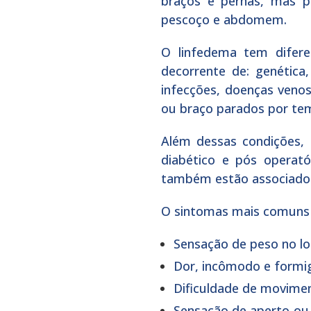
braços e pernas, mas p
pescoço e abdomem.
O linfedema tem difere
decorrente de: genética
infecções, doenças veno
ou braço parados por te
Além dessas condições, 
diabético e pós operatór
também estão associados
O sintomas mais comuns 
Sensação de peso no lo
Dor, incômodo e formi
Dificuldade de movimen
Sensação de aperto ou 