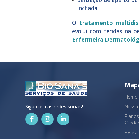
inchada
O
tratamento multidisc
evolui com feridas na p
Enfermeira Dermatológi
Mapa
Home
Siga-nos nas redes sociais!
Nossa
Plano
Crede
Perso