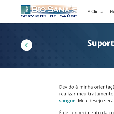
A Clínica
No
Suport
Devido à minha orientaçã
realizar meu tratament
sangue
. Meu desejo será
É de conhecimento da c