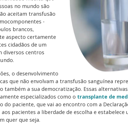
essoas no mundo são
ão aceitam transfusão
hemocomponentes -
bulos brancos,
ste aspecto certamente
tes cidadãos de um
 diversos centros
mundo.
ções, o desenvolvimento
ticas que não envolvam a transfusão sanguínea repr
o também a sua democratização. Essas alternativas
tamente especializados como o
transplante de med
 do paciente, que vai ao encontro com a Declaração
aos pacientes a liberdade de escolha e estabelece
m quer que seja.