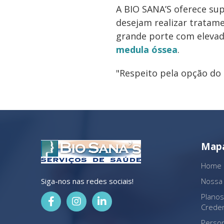
A BIO SANA’S oferece su
desejam realizar tratam
grande porte com elevad
medula óssea
.
"Respeito pela opção do
Mapa
Home
Siga-nos nas redes sociais!
Nossa
Plano
Crede
Perso