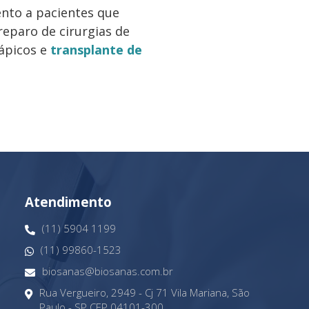
nto a pacientes que
reparo de cirurgias de
ápicos e
transplante de
Atendimento
(11) 5904 1199
(11) 99860-1523
biosanas@biosanas.com.br
Rua Vergueiro, 2949 - Cj 71 Vila Mariana, São
Paulo - SP CEP 04101-300