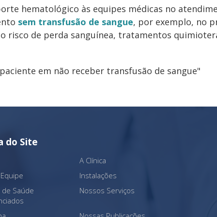
porte hematológico às equipes médicas no atendime
ento
sem transfusão de sangue
, por exemplo, no p
o risco de perda sanguínea, tratamentos quimioter
 paciente em não receber transfusão de sangue"
 do Site
A Clínica
 Equipe
Instalações
s de Saúde
Nossos Serviços
nciados
na
Nossas Publicações